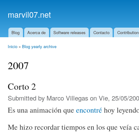
Ski
mai
marvil07.net
con
Blog
Acerca de
Software releases
Contacto
Contribution
Main menu
Inicio
»
Blog yearly archive
You are here
2007
Corto 2
Submitted by
Marco Villegas
on Vie, 25/05/200
Es una animación que
encontré
hoy leyend
Me hizo recordar tiempos en los que veía c