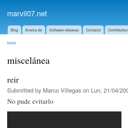
Ski
mai
marvil07.net
con
Blog
Acerca de
Software releases
Contacto
Contribution
Main menu
Inicio
You are here
miscelánea
reir
Submitted by
Marco Villegas
on Lun, 21/04/200
No pude evitarlo