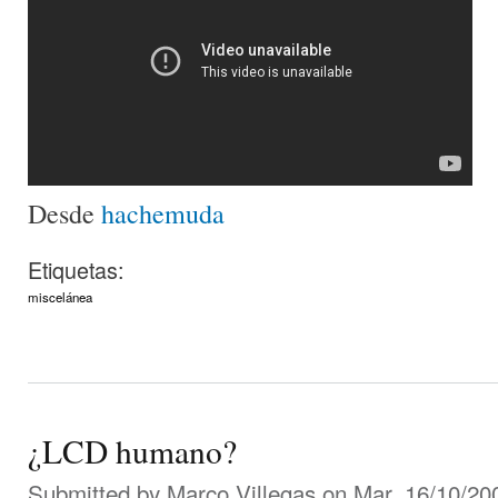
Desde
hachemuda
Etiquetas:
miscelánea
¿LCD humano?
Submitted by
Marco Villegas
on Mar, 16/10/200