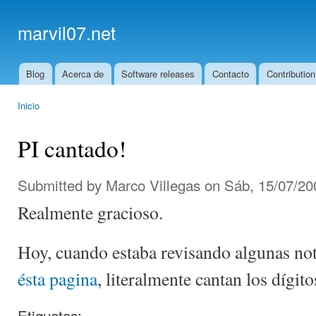
Ski
mai
marvil07.net
con
Blog
Acerca de
Software releases
Contacto
Contribution
Main menu
Inicio
You are here
PI cantado!
Submitted by
Marco Villegas
on Sáb, 15/07/20
Realmente gracioso.
Hoy, cuando estaba revisando algunas not
ésta pagina
, literalmente cantan los dígit
Etiquetas: