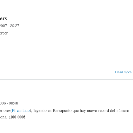
ers
2007 - 20:27
reer.
Read more
006 - 08:48
riores(
PI cantado
), leyendo en Barrapunto que hay nuevo record del número
100 000
ona, ¡
!