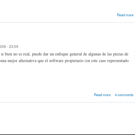
Read more
006 - 23:05
i bien no es real, puede dar un enfoque general de algunas de las piezas de
na mejor alternativa que el software propietario (en este caso representado
about ¿Guerra
Read more
4 comments
softwa