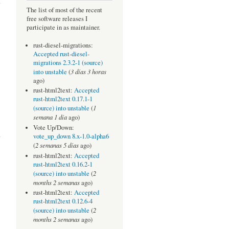
humano?
The list of most of the recent
free software releases I
participate in as maintainer.
rust-diesel-migrations:
Accepted rust-diesel-
migrations 2.3.2-1 (source)
3 días 3 horas
into unstable
(
ago)
rust-html2text:
Accepted
rust-html2text 0.17.1-1
1
(source) into unstable
(
semana 1 día
ago)
about
Vote Up/Down:
Algorithm
vote_up_down 8.x-1.0-alpha6
March
2 semanas 5 días
(
ago)
with
rust-html2text:
Accepted
Prisoners
rust-html2text 0.16.2-1
2
(source) into unstable
(
months 2 semanas
ago)
rust-html2text:
Accepted
rust-html2text 0.12.6-4
2
(source) into unstable
(
months 2 semanas
ago)