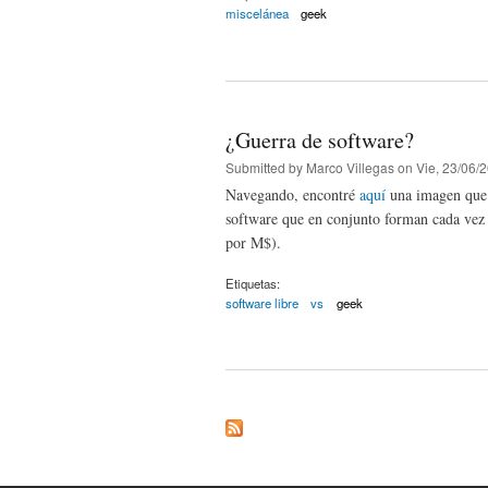
miscelánea
geek
¿Guerra de software?
Submitted by
Marco Villegas
on Vie, 23/06/2
Navegando, encontré
aquí
una imagen que s
software que en conjunto forman cada vez u
por M$).
Etiquetas:
software libre
vs
geek