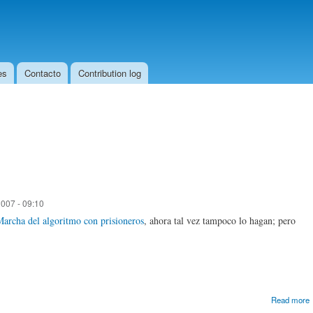
Skip to
main
content
es
Contacto
Contribution log
007 - 09:10
archa del algoritmo con prisioneros
, ahora tal vez tampoco lo hagan; pero
Read more