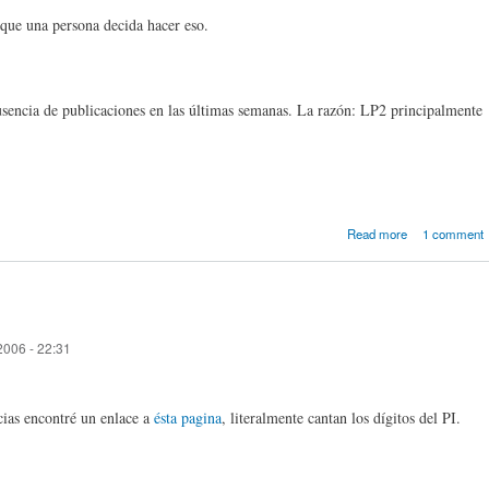
que una persona decida hacer eso.
usencia de publicaciones en las últimas semanas. La razón: LP2 principalmente
about Record P
Read more
1 comment
2006 - 22:31
cias encontré un enlace a
ésta pagina
, literalmente cantan los dígitos del PI.