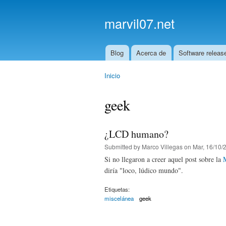
marvil07.net
Blog
Acerca de
Software releas
Main menu
Inicio
You are here
geek
¿LCD humano?
Submitted by
Marco Villegas
on Mar, 16/10/2
Si no llegaron a creer aquel post sobre la
M
diría "loco, lúdico mundo".
Etiquetas:
miscelánea
geek