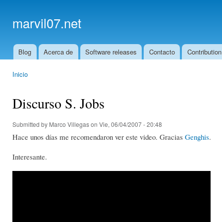
Ski
mai
marvil07.net
con
Blog
Acerca de
Software releases
Contacto
Contribution
Main menu
Inicio
You are here
Discurso S. Jobs
Submitted by
Marco Villegas
on Vie, 06/04/2007 - 20:48
Hace unos días me recomendaron ver este video. Gracias
Genghis
.
Interesante.