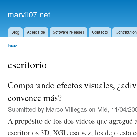
Ski
mai
marvil07.net
con
Blog
Acerca de
Software releases
Contacto
Contribution
Main menu
Inicio
You are here
escritorio
Comparando efectos visuales, ¿adi
convence más?
Submitted by
Marco Villegas
on Mié, 11/04/200
A propósito de los dos videos que agregué 
escritorios 3D, XGL esa vez, les dejo esta