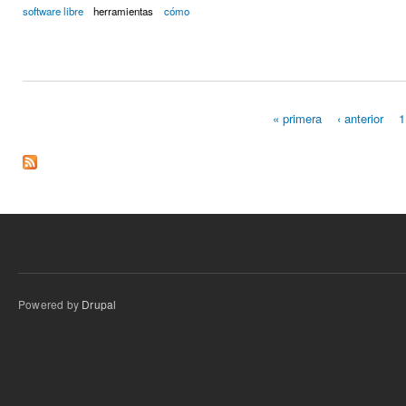
software libre
herramientas
cómo
« primera
‹ anterior
1
Páginas
Powered by
Drupal