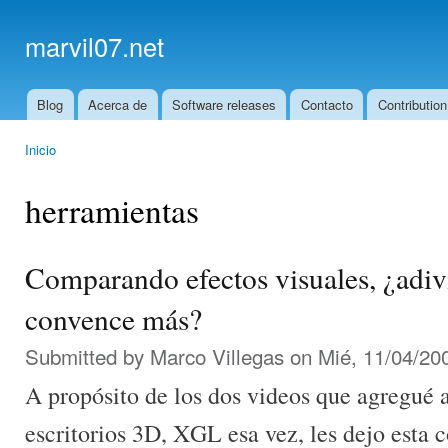
Ski
mai
marvil07.net
con
Blog
Acerca de
Software releases
Contacto
Contribution
Main menu
Inicio
You are here
herramientas
Comparando efectos visuales, ¿adi
convence más?
Submitted by
Marco Villegas
on Mié, 11/04/200
A propósito de los dos videos que agregué 
escritorios 3D, XGL esa vez, les dejo esta