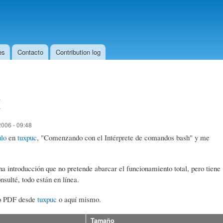
Skip to
main
content
es
Contacto
Contribution log
H
2006 - 09:48
ulo
en
tuxpuc
, "Comenzando con el Intérprete de comandos bash" y me
una introducción que no pretende abarcar el funcionamiento total, pero tiene
nsulté, todo están en línea.
to PDF desde
tuxpuc
o aquí mismo.
Tamaño