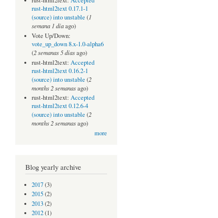
rust-html2text:
Accepted
rust-html2text 0.17.1-1
1
(source) into unstable
(
semana 1 día
ago)
Vote Up/Down:
vote_up_down 8.x-1.0-alpha6
2 semanas 5 días
(
ago)
rust-html2text:
Accepted
rust-html2text 0.16.2-1
2
(source) into unstable
(
months 2 semanas
ago)
rust-html2text:
Accepted
rust-html2text 0.12.6-4
2
(source) into unstable
(
months 2 semanas
ago)
more
Blog yearly archive
2017
(3)
2015
(2)
2013
(2)
2012
(1)