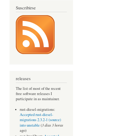
Suscribirse
releases
The list of most of the recent
free software releases I
participate in as maintainer.
rust-diesel-migrations:
Accepted rust-diesel-
migrations 2.3.2-1 (source)
3 días 3 horas
into unstable
(
ago)