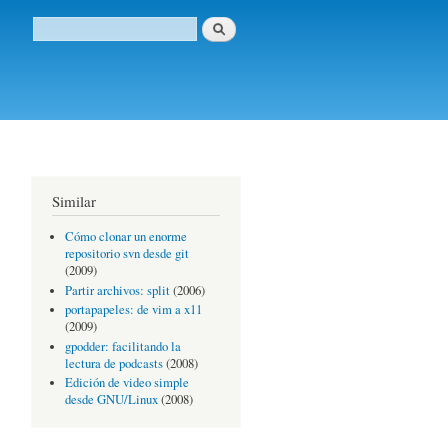
Buscar
Formulario de búsqueda
Similar
Cómo clonar un enorme
repositorio svn desde git
(2009)
Partir archivos: split
(2006)
portapapeles: de vim a x11
(2009)
gpodder: facilitando la
lectura de podcasts
(2008)
Edición de video simple
desde GNU/Linux
(2008)