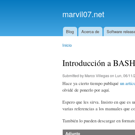
marvil07.net
Blog
Acerca de
Software releas
Main menu
Inicio
You are here
Introducción a BAS
Submitted by
Marco Villegas
on Lun, 06/11/
Hace ya cierto tiempo publiqué
un artíc
olvidé de ponerlo por aquí.
Espero que les sirva. Insisto en que es 
varias referencias a los manuales que co
También lo pueden descargar en forma
Adjunto