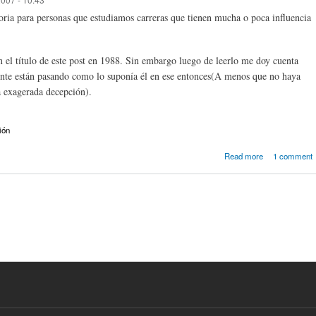
toria para personas que estudiamos carreras que tienen mucha o poca influencia
n el título de este post en 1988. Sin embargo luego de leerlo me doy cuenta
ente están pasando como lo suponía él en ese entonces(A menos que no haya
a exagerada decepción).
ión
about Sobr
Read more
1 comment
cruelda
enseñar cien
de la computac