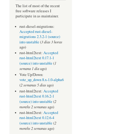
The list of most of the recent
free software releases I
participate in as maintainer.
rust-diesel-migrations:
Accepted rust-diesel-
migrations 2.3.2-1 (source)
3 días 3 horas
into unstable
(
ago)
rust-html2text:
Accepted
rust-html2text 0.17.1-1
1
(source) into unstable
(
semana 1 día
ago)
Vote Up/Down:
vote_up_down 8.x-1.0-alpha6
2 semanas 5 días
(
ago)
rust-html2text:
Accepted
rust-html2text 0.16.2-1
2
(source) into unstable
(
ndo
months 2 semanas
ago)
ival
rust-html2text:
Accepted
rust-html2text 0.12.6-4
2
(source) into unstable
(
months 2 semanas
ago)