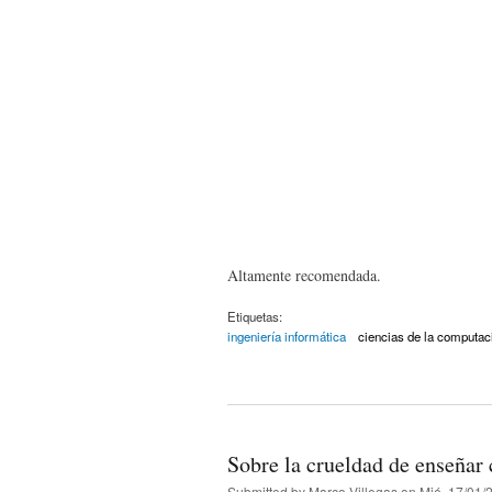
Altamente recomendada.
Etiquetas:
ingeniería informática
ciencias de la computac
Sobre la crueldad de enseñar
Submitted by
Marco Villegas
on Mié, 17/01/2