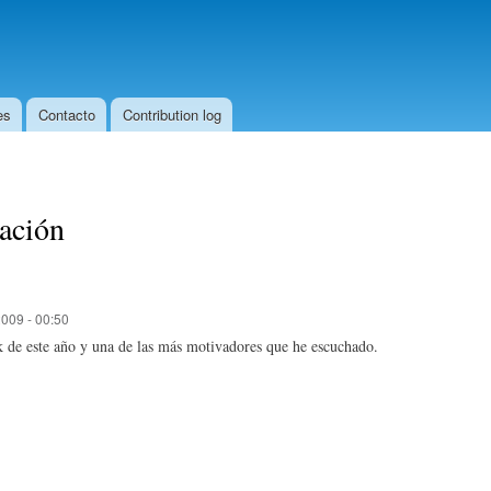
Skip to
main
content
es
Contacto
Contribution log
tación
009 - 00:50
 de este año y una de las más motivadores que he escuchado.