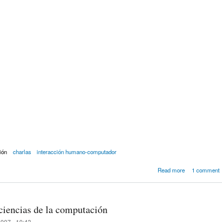
ión
charlas
interacción humano-computador
about Modifica
Read more
1 comment
fest
 ciencias de la computación
007 - 10:43