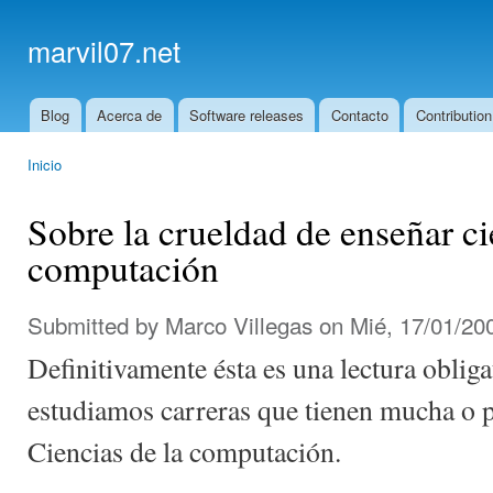
Ski
mai
marvil07.net
con
Blog
Acerca de
Software releases
Contacto
Contribution
Main menu
Inicio
You are here
Sobre la crueldad de enseñar ci
computación
Submitted by
Marco Villegas
on Mié, 17/01/200
Definitivamente ésta es una lectura oblig
estudiamos carreras que tienen mucha o p
Ciencias de la computación.