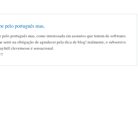
pe pelo português mas,
e pelo português mas, como interessada em assuntos que tratem de softwares
me senti na obrigação de agradecer pela dica de blog! realmente, o subsersive
layfull clevernesse é sensacional.
!!