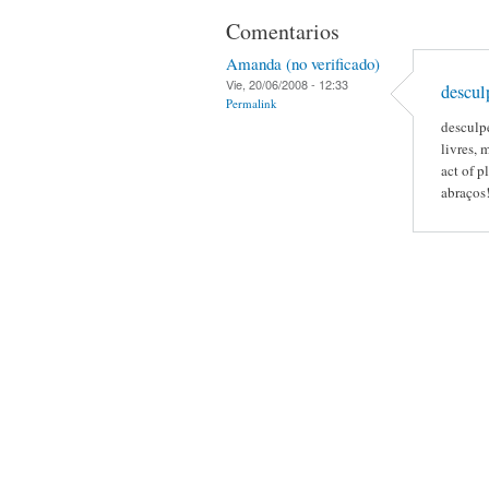
Comentarios
Amanda (no verificado)
Vie, 20/06/2008 - 12:33
descul
Permalink
desculp
livres, 
act of p
abraços!