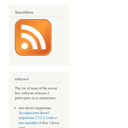
Suscribirse
releases
The list of most of the recent
free software releases I
participate in as maintainer.
rust-diesel-migrations:
Accepted rust-diesel-
migrations 2.3.2-1 (source)
3 días 3 horas
into unstable
(
ago)