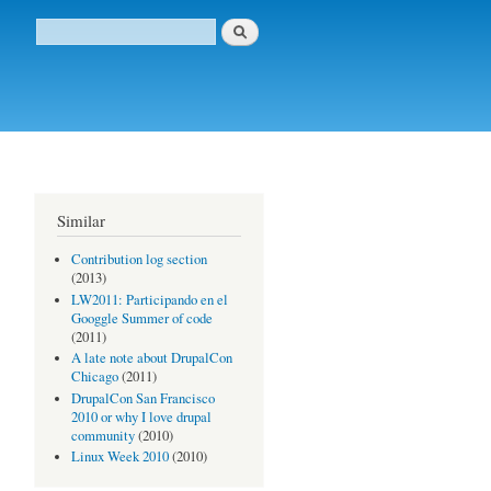
Buscar
Formulario de búsqueda
Similar
Contribution log section
(2013)
LW2011: Participando en el
Googgle Summer of code
(2011)
A late note about DrupalCon
Chicago
(2011)
DrupalCon San Francisco
2010 or why I love drupal
community
(2010)
Linux Week 2010
(2010)