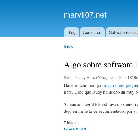
marvil07.net
Blog
Acerca de
Software releas
Main menu
Inicio
You are here
Algo sobre software l
Submitted by
Marco Villegas
on Dom, 18/05/
Hace mucho tiempo
Eduardo me pregun
libre. Creo que Rudy ha hecho un muy 
Su nuevo blog(ni idea si tuvo uno antes)
dejo en mi lista de recomendados por si
Etiquetas:
software libre