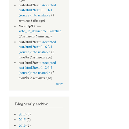
rust-html2text:
Accepted
rust-html2text 0.17.1-1
1
(source) into unstable
(
semana 1 día
ago)
Vote Up/Down:
vote_up_down 8.x-1.0-alpha6
2 semanas 5 días
(
ago)
rust-html2text:
Accepted
rust-html2text 0.16.2-1
2
(source) into unstable
(
months 2 semanas
ago)
rust-html2text:
Accepted
rust-html2text 0.12.6-4
2
(source) into unstable
(
months 2 semanas
ago)
more
Blog yearly archive
2017
(3)
2015
(2)
2013
(2)