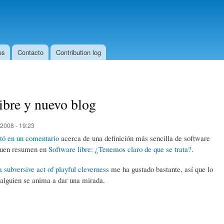
Skip to
main
content
es
Contacto
Contribution log
ibre y nuevo blog
2008 - 19:23
tó en un comentario
acerca de una definición más sencilla de software
buen resumen en
Software libre: ¿Tenemos claro de que se trata?
.
a subversive act of playful cleverness
me ha gustado bastante, así que lo
 alguien se anima a dar una mirada.