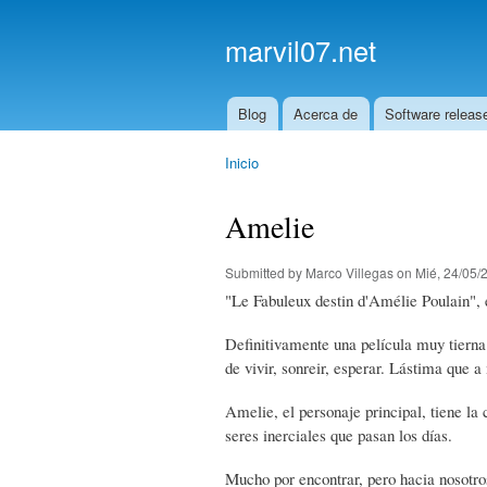
marvil07.net
Blog
Acerca de
Software releas
Main menu
Inicio
You are here
Amelie
Submitted by
Marco Villegas
on Mié, 24/05/2
"Le Fabuleux destin d'Amélie Poulain", es
Definitivamente una película muy tierna
de vivir, sonreir, esperar. Lástima que 
Amelie, el personaje principal, tiene l
seres inerciales que pasan los días.
Mucho por encontrar, pero hacia nosotro