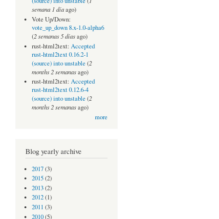
1
(source) into unstable
(
semana 1 día
ago)
Vote Up/Down:
vote_up_down 8.x-1.0-alpha6
2 semanas 5 días
(
ago)
rust-html2text:
Accepted
rust-html2text 0.16.2-1
2
(source) into unstable
(
months 2 semanas
ago)
rust-html2text:
Accepted
rust-html2text 0.12.6-4
2
(source) into unstable
(
months 2 semanas
ago)
more
Blog yearly archive
2017
(3)
2015
(2)
2013
(2)
2012
(1)
2011
(3)
2010
(5)