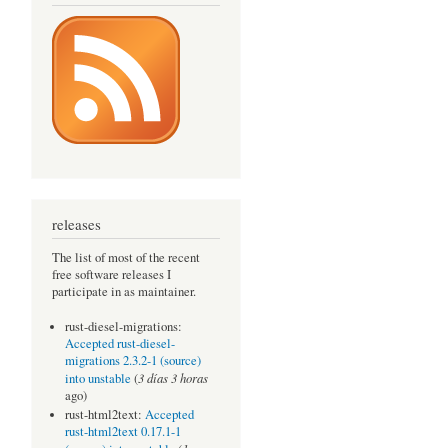
releases
The list of most of the recent
free software releases I
participate in as maintainer.
rust-diesel-migrations:
Accepted rust-diesel-
migrations 2.3.2-1 (source)
3 días 3 horas
into unstable
(
ago)
rust-html2text:
Accepted
rust-html2text 0.17.1-1