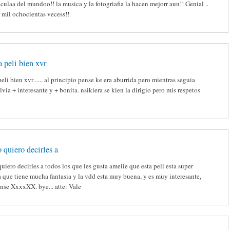
iculaa del mundoo!! la musica y la fotogriafia la hacen mejorr aun!! Genial ..
 mil ochocientas vecess!!
a peli bien xvr
eli bien xvr ..... al principio pense ke era aburrida pero mientras seguia
via + interesante y + bonita. nsikiera se kien la dirigio pero mis respetos
 quiero decirles a
uiero decirles a todos los que les gusta amelie que esta peli esta super
 que tiene mucha fantasia y la vdd esta muy buena, y es muy interesante,
nse XxxxXX. bye... atte: Vale