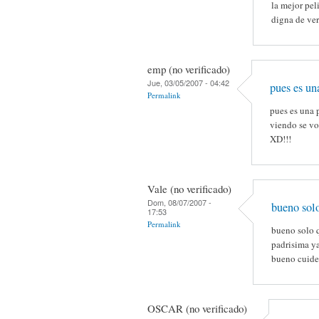
la mejor pel
digna de ver
emp (no verificado)
Jue, 03/05/2007 - 04:42
pues es un
Permalink
pues es una p
viendo se vol
XD!!!
Vale (no verificado)
Dom, 08/07/2007 -
bueno solo
17:53
Permalink
bueno solo q
padrisima ya
bueno cuide
OSCAR (no verificado)