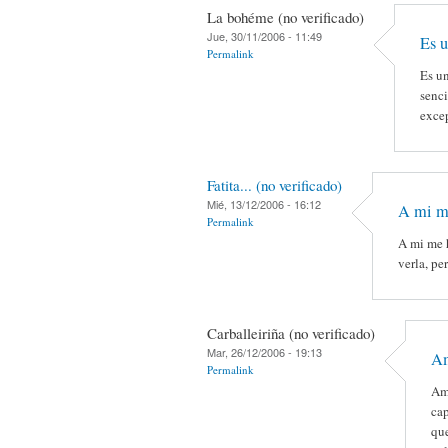
La bohéme (no verificado)
Jue, 30/11/2006 - 11:49
Es u
Permalink
Es un
senci
exce
Fatita... (no verificado)
Mié, 13/12/2006 - 16:12
A mi m
Permalink
A mi me 
verla, pe
Carballeiriña (no verificado)
Mar, 26/12/2006 - 19:13
Am
Permalink
Ame
cap
que