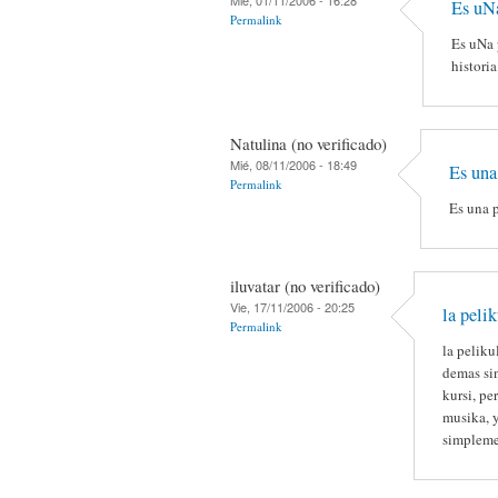
Es uNa
Permalink
Es uNa 
histori
Natulina (no verificado)
Mié, 08/11/2006 - 18:49
Es una
Permalink
Es una p
iluvatar (no verificado)
Vie, 17/11/2006 - 20:25
la pelik
Permalink
la peliku
demas sin
kursi, pe
musika, y
simplemen