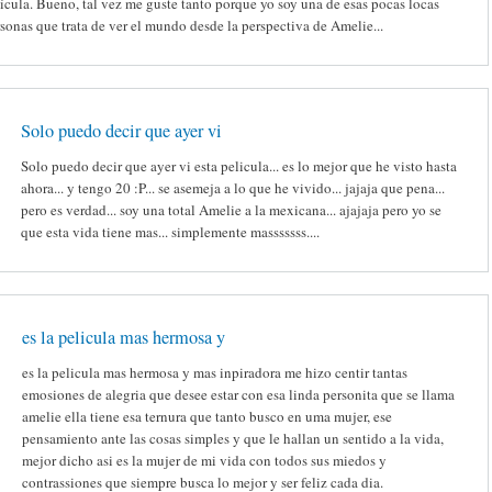
ícula. Bueno, tal vez me guste tanto porque yo soy una de esas pocas locas
sonas que trata de ver el mundo desde la perspectiva de Amelie...
Solo puedo decir que ayer vi
Solo puedo decir que ayer vi esta pelicula... es lo mejor que he visto hasta
ahora... y tengo 20 :P... se asemeja a lo que he vivido... jajaja que pena...
pero es verdad... soy una total Amelie a la mexicana... ajajaja pero yo se
que esta vida tiene mas... simplemente masssssss....
es la pelicula mas hermosa y
es la pelicula mas hermosa y mas inpiradora me hizo centir tantas
emosiones de alegria que desee estar con esa linda personita que se llama
amelie ella tiene esa ternura que tanto busco en uma mujer, ese
pensamiento ante las cosas simples y que le hallan un sentido a la vida,
mejor dicho asi es la mujer de mi vida con todos sus miedos y
contrassiones que siempre busca lo mejor y ser feliz cada dia.