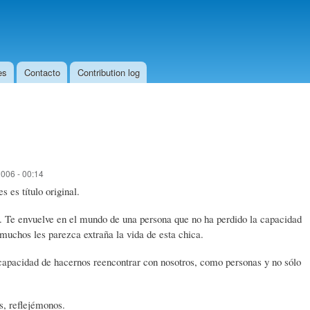
Skip to
main
content
es
Contacto
Contribution log
006 - 00:14
 es título original.
. Te envuelve en el mundo de una persona que no ha perdido la capacidad
a muchos les parezca extraña la vida de esta chica.
a capacidad de hacernos reencontrar con nosotros, como personas y no sólo
s, reflejémonos.