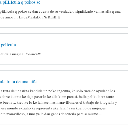
 pELIcula q pokos se
pELIcula q pokos se dan cuenta de su verdadero signifikado va mas alla q una
a de amor ..... Es deMasIaDo iNcREiBlE
 pelicula
elicula magica!!!onirica!!!
ula trata de una niña
la trata de una niña kandida un poko ingenua, ke solo trata de ayudar a los
 darse kuenta ke deja pasar lo ke ella kiere para si. bella pelikula un tanto
ro buena.... kreo ke lo ke la hace mas maravillosa es el trabajo de fotografia y
 ese mundo extraño ke representa akella niña en kuerpo de mujer, es
te maravilloso, a uno ya le dan ganas de tenerla para si mismo.....