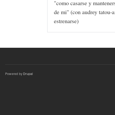
"como casarse y manteners
de mi" (con audrey tatou-a
estrenarse)
Powered by
Drupal