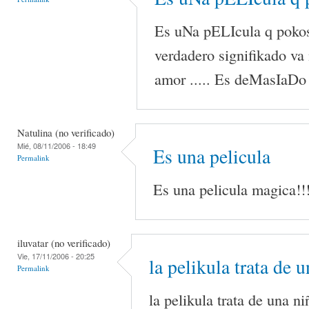
Es uNa pELIcula q pokos
verdadero signifikado va 
amor ..... Es deMasIaD
Natulina (no verificado)
Mié, 08/11/2006 - 18:49
Es una pelicula
Permalink
Es una pelicula magica!!!
iluvatar (no verificado)
Vie, 17/11/2006 - 20:25
la pelikula trata de 
Permalink
la pelikula trata de una n