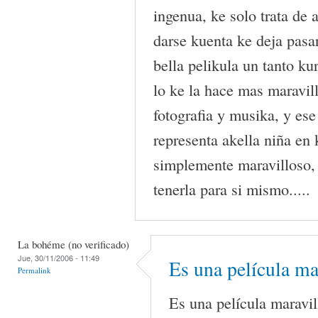
ingenua, ke solo trata de 
darse kuenta ke deja pasar 
bella pelikula un tanto kur
lo ke la hace mas maravill
fotografia y musika, y es
representa akella niña en
simplemente maravilloso, 
tenerla para si mismo.....
La bohéme (no verificado)
Jue, 30/11/2006 - 11:49
Es una película ma
Permalink
Es una película maravi