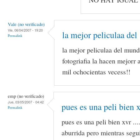
Vale (no verificado)
Vie, 06/04/2007 - 19:20
la mejor peliculaa del
Permalink
la mejor peliculaa del mund
fotogriafia la hacen mejorr 
mil ochocientas vecess!!
emp (no verificado)
Jue, 03/05/2007 - 04:42
pues es una peli bien 
Permalink
pues es una peli bien xvr ...
aburrida pero mientras segu