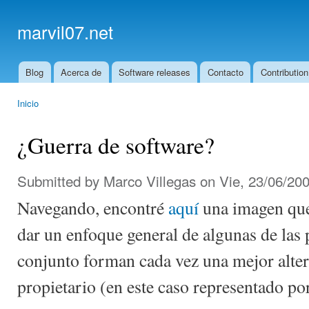
Ski
mai
marvil07.net
con
Blog
Acerca de
Software releases
Contacto
Contribution
Main menu
Inicio
You are here
¿Guerra de software?
Submitted by
Marco Villegas
on Vie, 23/06/200
Navegando, encontré
aquí
una imagen que 
dar un enfoque general de algunas de las 
conjunto forman cada vez una mejor alter
propietario (en este caso representado po