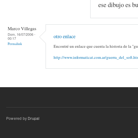
ese dibujo es b
Marco Villegas
Dom, 16/07/2006 -
otro enlace
00:17
Permalink
Encontré un enlace que cuenta la historia de la "gu
http://www.informaticat.com.ar/guerra_del_soft.ht
Powered by
Drupal