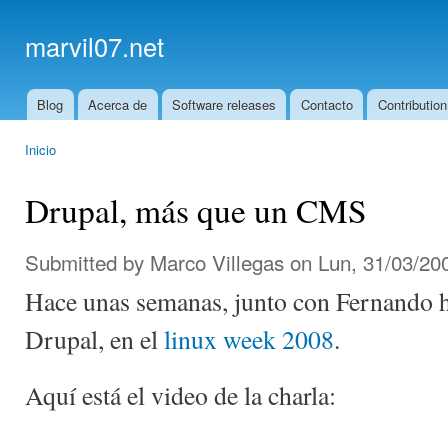
Ski
mai
marvil07.net
con
Blog
Acerca de
Software releases
Contacto
Contribution
Main menu
Inicio
You are here
Drupal, más que un CMS
Submitted by
Marco Villegas
on Lun, 31/03/200
Hace unas semanas, junto con Fernando 
Drupal, en el
linux week 2008
.
Aquí está el video de la charla: