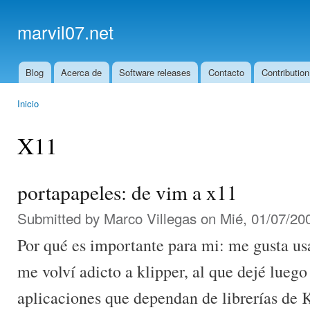
Ski
mai
marvil07.net
con
Blog
Acerca de
Software releases
Contacto
Contribution
Main menu
Inicio
You are here
X11
portapapeles: de vim a x11
Submitted by
Marco Villegas
on Mié, 01/07/200
Por qué es importante para mi: me gusta u
me volví adicto a klipper, al que dejé luego
aplicaciones que dependan de librerías de 