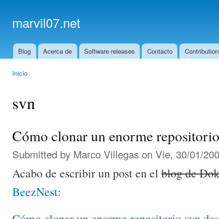
Ski
mai
marvil07.net
con
Blog
Acerca de
Software releases
Contacto
Contribution
Main menu
Inicio
You are here
svn
Cómo clonar un enorme repositorio 
Submitted by
Marco Villegas
on Vie, 30/01/200
Acabo de escribir un post en el
blog de Dok
BeezNest
:
Cómo clonar un enorme repositorio svn des