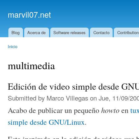
Ski
mai
marvil07.net
con
Blog
Acerca de
Software releases
Contacto
Contribution
Main menu
Inicio
You are here
multimedia
Edición de video simple desde GN
Submitted by
Marco Villegas
on Jue, 11/09/200
howto
Acabo de publicar un pequeño
en
tu
simple desde GNU/Linux
.
Esta inspirado en la edición de videos que 