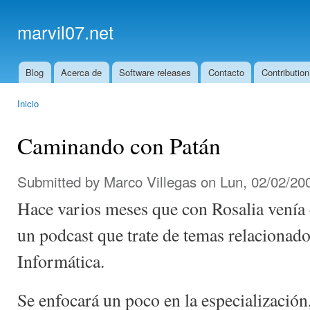
Ski
mai
marvil07.net
con
Blog
Acerca de
Software releases
Contacto
Contribution
Main menu
Inicio
You are here
Caminando con Patán
Submitted by
Marco Villegas
on Lun, 02/02/200
Hace varios meses que con Rosalia venía 
un podcast que trate de temas relacionados
Informática.
Se enfocará un poco en la especialización,