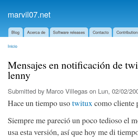
Ski
mai
marvil07.net
con
Blog
Acerca de
Software releases
Contacto
Contribution
Main menu
Inicio
You are here
Mensajes en notificación de tw
lenny
Submitted by
Marco Villegas
on Lun, 02/02/200
Hace un tiempo uso
twitux
como cliente 
Siempre me pareció un poco tedioso el m
usa esta versión, así que hoy me di tiempo