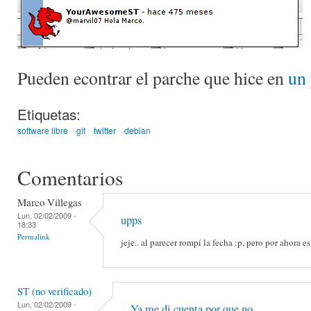
Pueden econtrar el parche que hice en
un 
Etiquetas:
software libre
git
twitter
debian
Comentarios
Marco Villegas
Lun, 02/02/2009 -
upps
18:33
Permalink
jeje.. al parecer rompí la fecha :p, pero por ahora 
ST (no verificado)
Lun, 02/02/2009 -
Ya me di cuenta por que no