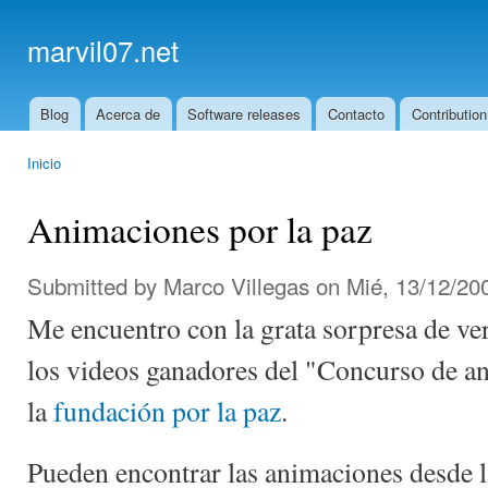
Ski
mai
marvil07.net
con
Blog
Acerca de
Software releases
Contacto
Contribution
Main menu
Inicio
You are here
Animaciones por la paz
Submitted by
Marco Villegas
on Mié, 13/12/200
Me encuentro con la grata sorpresa de ve
los videos ganadores del "Concurso de an
la
fundación por la paz
.
Pueden encontrar las animaciones desde 