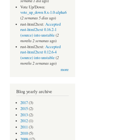
semana 1 día
ago)
Vote Up/Down:
vote_up_down 8.x-1.0-alpha6
2 semanas 5 días
(
ago)
rust-html2text:
Accepted
rust-html2text 0.16.2-1
2
(source) into unstable
(
months 2 semanas
ago)
rust-html2text:
Accepted
rust-html2text 0.12.6-4
2
(source) into unstable
(
months 2 semanas
ago)
more
Blog yearly archive
2017
(3)
2015
(2)
2013
(2)
2012
(1)
2011
(3)
2010
(5)
2009
(17)