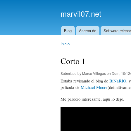
marvil07.net
Blog
Acerca de
Software releas
Main menu
Inicio
You are here
Corto 1
Submitted by
Marco Villegas
on Dom, 10/12/
Estaba revisando el blog de
BiNaRIO
, 
película de
Michael Moore
(definitivam
Me pareció interesante, aquí lo dejo.