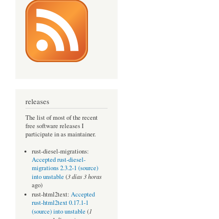
releases
The list of most of the recent
free software releases I
participate in as maintainer.
rust-diesel-migrations:
Accepted rust-diesel-
migrations 2.3.2-1 (source)
3 días 3 horas
into unstable
(
ago)
rust-html2text:
Accepted
rust-html2text 0.17.1-1
1
(source) into unstable
(