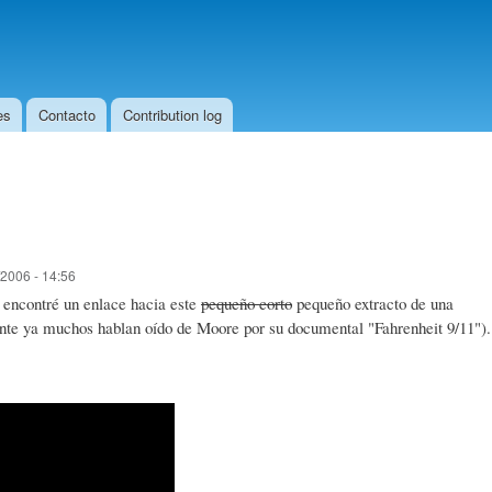
Skip to
main
content
es
Contacto
Contribution log
2006 - 14:56
y encontré un enlace hacia este
pequeño corto
pequeño extracto de una
ente ya muchos hablan oído de Moore por su documental "Fahrenheit 9/11").