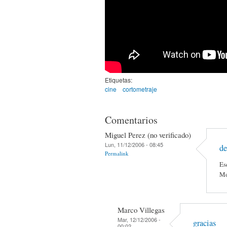
Etiquetas:
cine
cortometraje
Comentarios
Miguel Perez (no verificado)
Lun, 11/12/2006 - 08:45
de
Permalink
Es
Mo
Marco Villegas
Mar, 12/12/2006 -
gracias
00:02