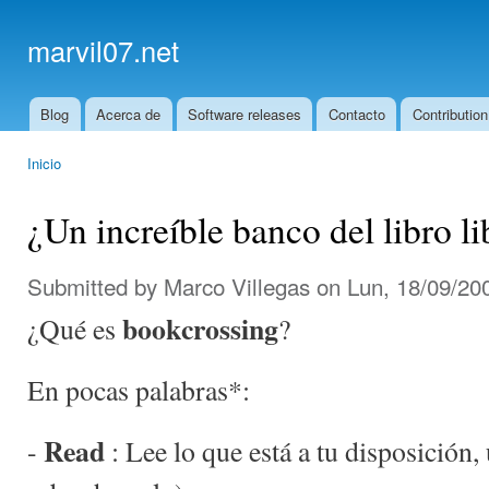
Ski
mai
marvil07.net
con
Blog
Acerca de
Software releases
Contacto
Contribution
Main menu
Inicio
You are here
¿Un increíble banco del libro li
Submitted by
Marco Villegas
on Lun, 18/09/200
bookcrossing
¿Qué es
?
En pocas palabras*:
Read
-
: Lee lo que está a tu disposición,