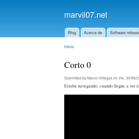
marvil07.net
Blog
Acerca de
Software releas
Main menu
Inicio
You are here
Corto 0
Submitted by
Marco Villegas
on Vie, 30/06/2
Estaba navegando, cuando llegue a ver és