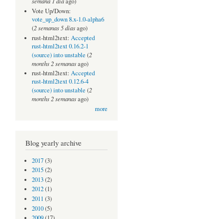
semana 1 día
ago)
Vote Up/Down:
vote_up_down 8.x-1.0-alpha6
2 semanas 5 días
(
ago)
rust-html2text:
Accepted
rust-html2text 0.16.2-1
2
(source) into unstable
(
months 2 semanas
ago)
rust-html2text:
Accepted
rust-html2text 0.12.6-4
2
(source) into unstable
(
months 2 semanas
ago)
more
Blog yearly archive
2017
(3)
2015
(2)
2013
(2)
2012
(1)
2011
(3)
2010
(5)
2009
(17)