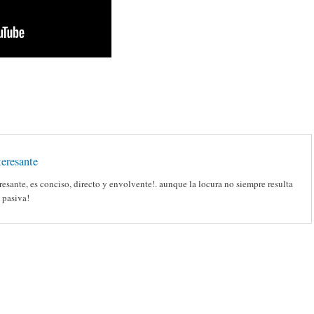
eresante
esante, es conciso, directo y envolvente!. aunque la locura no siempre resulta
e pasiva!