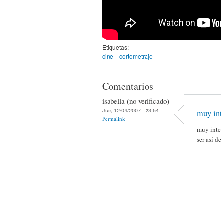
Etiquetas:
cine
cortometraje
Comentarios
isabella (no verificado)
Jue, 12/04/2007 - 23:54
muy int
Permalink
muy inter
ser así d