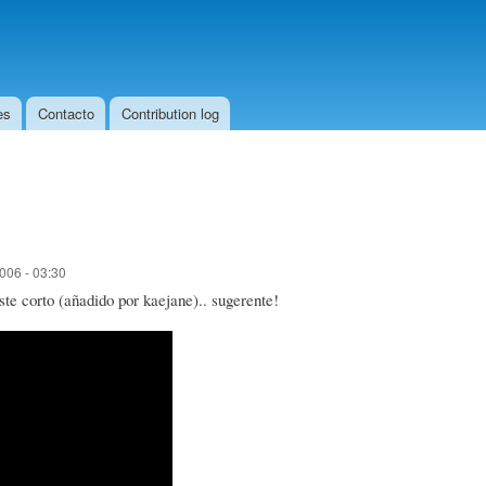
Skip to
main
content
es
Contacto
Contribution log
006 - 03:30
te corto (añadido por kaejane).. sugerente!