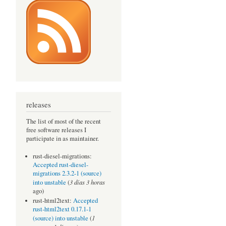
releases
The list of most of the recent
free software releases I
participate in as maintainer.
rust-diesel-migrations:
Accepted rust-diesel-
migrations 2.3.2-1 (source)
3 días 3 horas
into unstable
(
ago)
rust-html2text:
Accepted
rust-html2text 0.17.1-1
1
(source) into unstable
(