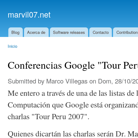
Ski
mai
marvil07.net
con
Blog
Acerca de
Software releases
Contacto
Contribution
Main menu
Inicio
You are here
Conferencias Google "Tour Pe
Submitted by
Marco Villegas
on Dom, 28/10/20
Me entero a través de una de las listas de
Computación que Google está organizando
charlas "Tour Peru 2007".
Quienes dicartán las charlas serán Dr. 