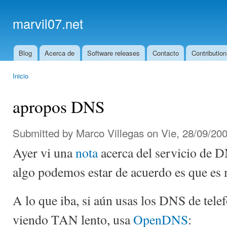
Ski
mai
marvil07.net
con
Blog
Acerca de
Software releases
Contacto
Contribution
Main menu
Inicio
You are here
apropos DNS
Submitted by
Marco Villegas
on Vie, 28/09/200
Ayer vi una
nota
acerca del servicio de D
algo podemos estar de acuerdo es que es
A lo que iba, si aún usas los DNS de telef
viendo TAN lento, usa
OpenDNS
: