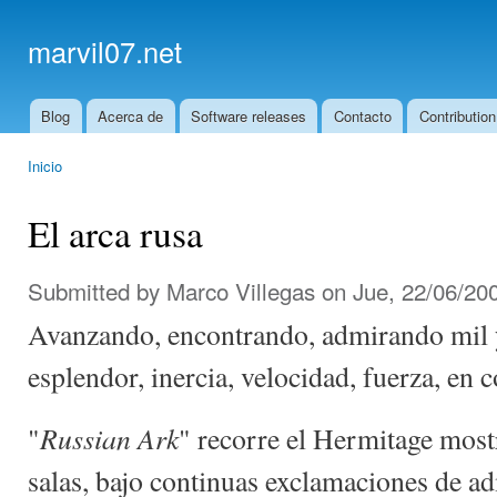
Ski
mai
marvil07.net
con
Blog
Acerca de
Software releases
Contacto
Contribution
Main menu
Inicio
You are here
El arca rusa
Submitted by
Marco Villegas
on Jue, 22/06/200
Avanzando, encontrando, admirando mil y
esplendor, inercia, velocidad, fuerza, en c
Russian Ark
"
" recorre el Hermitage mos
salas, bajo continuas exclamaciones de a